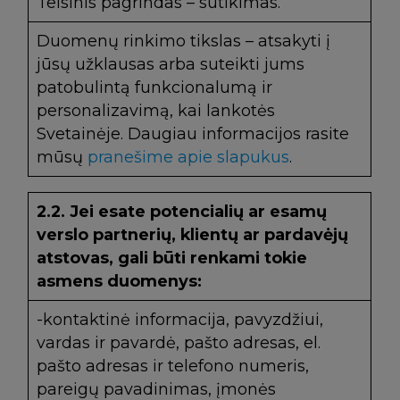
Teisinis pagrindas – sutikimas.
Duomenų rinkimo tikslas – atsakyti į
jūsų užklausas arba suteikti jums
patobulintą funkcionalumą ir
personalizavimą, kai lankotės
Svetainėje. Daugiau informacijos rasite
mūsų
pranešime apie slapukus
.
2.2.
Jei esate potencialių ar esamų
verslo partnerių, klientų ar pardavėjų
atstovas, gali būti renkami tokie
asmens duomenys:
-kontaktinė informacija, pavyzdžiui,
vardas ir pavardė, pašto adresas, el.
pašto adresas ir telefono numeris,
pareigų pavadinimas, įmonės