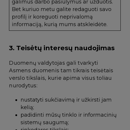
galimus darbo pasiūlymus ar užduotis.
Bet kuriuo metu galite redaguoti savo
profilį ir koreguoti neprivalomą
informaciją, kurią mums atskleidėte.
3. Teisėtų interesų naudojimas
Duomenų valdytojas gali tvarkyti
Asmens duomenis tam tikrais teisėtais
verslo tikslais, kurie apima visus toliau
nurodytus:
nustatyti sukčiavimą ir užkirsti jam
kelią;
padidinti mūsų tinklo ir informacinių
sistemų saugumą;
rinkodaros tikslais;