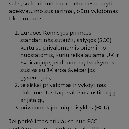
šalis, su kuriomis šiuo metu nesudaryti
adekvatumo susitarimai, būtų vykdomas
tik remiantis:
Europos Komisijos priimtos
standartinės sutarčių sąlygos (SCC)
kartu su privalomomis priėmimo
nuostatomis, kurių reikalaujama UK ir
Šveicarijoje, jei duomenų tvarkymas
susijęs su JK arba Šveicarijos
gyventojais;
teisiškai privalomas ir vykdytinas
dokumentas tarp valdžios institucijų
ar įstaigų;
privalomos įmonių taisyklės (BCR).
Jei perkėlimas priklauso nuo SCC,
perkėlimas bus vykdomas tik atlikus