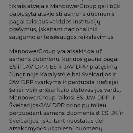
tikrais atvejais ManpowerGroup gali būti
paprašyta atskleisti asmens duomenis
pagal teisėtus valdžios institucijų
prašymus, įskaitant nacionalinio
saugumo ar teisėsaugos reikalavimus.
ManpowerGroup yra atsakinga už
asmens duomenų, kuriuos gauna pagal
ES ir JAV DPP, ES ir JAV DPP pratęsimą
Jungtinėje Karalystėje bei Šveicarijos ir
JAV DPP tvarkymą ir perduoda trečiajai
šaliai, veikiančiai kaip atstovas jos vardu.
ManpowerGroup laikosi ES-JAV DPP ir
Šveicarijos-JAV DPP principų toliau
perduodant asmens duomenis iš ES, JK ir
Šveicarijos, įskaitant nuostatas dėl
atsakomybės už tolesnį duomenų