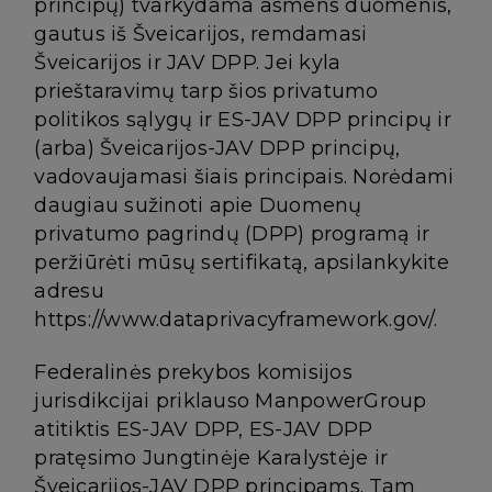
principų) tvarkydama asmens duomenis,
gautus iš Šveicarijos, remdamasi
Šveicarijos ir JAV DPP. Jei kyla
prieštaravimų tarp šios privatumo
politikos sąlygų ir ES-JAV DPP principų ir
(arba) Šveicarijos-JAV DPP principų,
vadovaujamasi šiais principais. Norėdami
daugiau sužinoti apie Duomenų
privatumo pagrindų (DPP) programą ir
peržiūrėti mūsų sertifikatą, apsilankykite
adresu
https://www.dataprivacyframework.gov/
.
Federalinės prekybos komisijos
jurisdikcijai priklauso ManpowerGroup
atitiktis ES-JAV DPP, ES-JAV DPP
pratęsimo Jungtinėje Karalystėje ir
Šveicarijos-JAV DPP principams. Tam