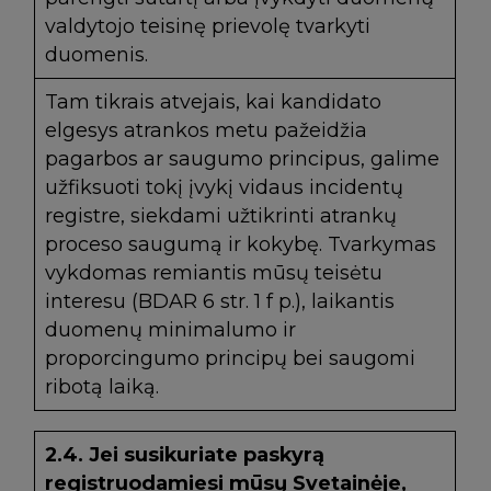
valdytojo teisinę prievolę tvarkyti
duomenis.
Tam tikrais atvejais, kai kandidato
elgesys atrankos metu pažeidžia
pagarbos ar saugumo principus, galime
užfiksuoti tokį įvykį vidaus incidentų
registre, siekdami užtikrinti atrankų
proceso saugumą ir kokybę. Tvarkymas
vykdomas remiantis mūsų teisėtu
interesu (BDAR 6 str. 1 f p.), laikantis
duomenų minimalumo ir
proporcingumo principų bei saugomi
ribotą laiką.
2.4.
Jei susikuriate paskyrą
registruodamiesi mūsų Svetainėje,