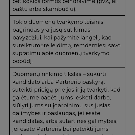
bet kokios formos bendravime (pvz., el.
paštu arba skambučiu).
Tokio duomenų tvarkymo teisinis
pagrindas yra jūsų sutikimas,
pavyzdžiui, kai pažymite langelį, kad
suteiktumėte leidimą, remdamiesi savo
supratimu apie duomenų tvarkymo
pobūdį.
Duomenų rinkimo tikslas – sukurti
kandidato arba Partnerio paskyrą,
suteikti prieigą prie jos ir ją tvarkyti, kad
galėtume padėti jums ieškoti darbo,
siūlyti jums su įdarbinimu susijusias
galimybes ir paslaugas, jei esate
kandidatas, arba sutartines galimybes,
jei esate Partneris bei pateikti jums