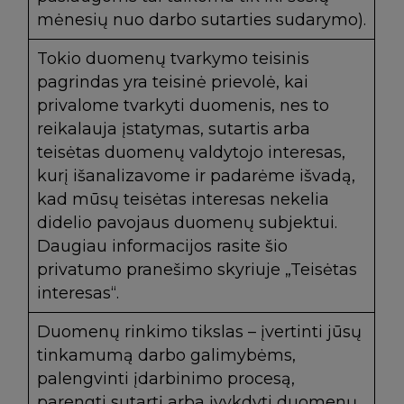
mėnesių nuo darbo sutarties sudarymo).
Tokio duomenų tvarkymo teisinis
pagrindas yra teisinė prievolė, kai
privalome tvarkyti duomenis, nes to
reikalauja įstatymas, sutartis arba
teisėtas duomenų valdytojo interesas,
kurį išanalizavome ir padarėme išvadą,
kad mūsų teisėtas interesas nekelia
didelio pavojaus duomenų subjektui.
Daugiau informacijos rasite šio
privatumo pranešimo skyriuje „Teisėtas
interesas“.
Duomenų rinkimo tikslas – įvertinti jūsų
tinkamumą darbo galimybėms,
palengvinti įdarbinimo procesą,
parengti sutartį arba įvykdyti duomenų