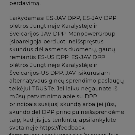
perdavimą.
Laikydamasi ES-JAV DPP, ES-JAV DPP
plėtros Jungtinėje Karalystėje ir
Šveicarijos-JAV DPP, ManpowerGroup
įsipareigoja perduoti neišspręstus
skundus dėl asmens duomenų, gautų
remiantis ES-US DPP, ES-JAV DPP
plėtros Jungtinėje Karalystėje ir
Šveicarijos-US DPP, JAV įsikūrusiam
alternatyvaus ginčų sprendimo paslaugų
teikėjui TRUSTe. Jei laiku negaunate iš
mūsų patvirtinimo apie su DPP
principais susijusį skundą arba jei jūsų
skundo dėl DPP principų neišsprendėme
taip, kad jis jus tenkintų, apsilankykite
svetainėje https://feedback-