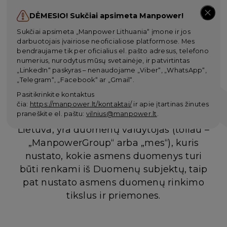
DĖMESIO! Sukčiai apsimeta Manpower!
Sukčiai apsimeta „Manpower Lithuania“ įmone ir jos
darbuotojais įvairiose neoficialiose platformose. Mes
bendraujame tik per oficialius el. pašto adresus, telefono
Privatumo pranešimas
numerius, nurodytus mūsų svetainėje, ir patvirtintas
„LinkedIn“ paskyras – nenaudojame „Viber“, „WhatsApp“,
Paskutinį kartą atnaujinta 2024 m.
„Telegram“, „Facebook“ ar „Gmail“.
rugpjūčio mėn.
Pasitikrinkite kontaktus
UAB „Manpower Lit“
, kurios registruota
čia:
https://manpower.lt/kontaktai/
ir apie įtartinas žinutes
praneškite el. paštu:
vilnius@manpower.lt
.
buveinė yra Šeimyniškių g. 3, Vilnius,
Lietuva, yra duomenų valdytojas (toliau –
„ManpowerGroup“ arba „mes“), kuris
nustato, kokie asmens duomenys turi
būti renkami iš Duomenų subjektų, taip
pat nustato asmens duomenų rinkimo
tikslus ir priemones.