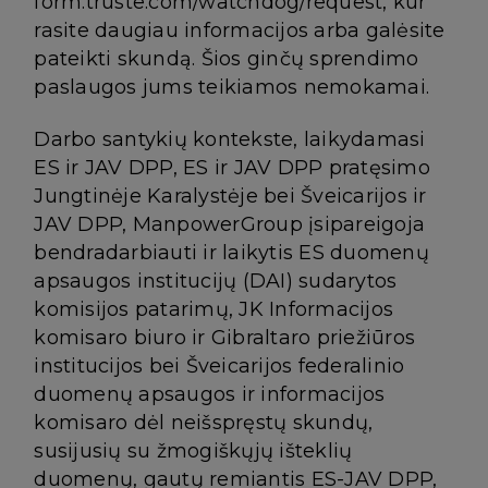
form.truste.com/watchdog/request, kur
rasite daugiau informacijos arba galėsite
pateikti skundą. Šios ginčų sprendimo
paslaugos jums teikiamos nemokamai.
Darbo santykių kontekste, laikydamasi
ES ir JAV DPP, ES ir JAV DPP pratęsimo
Jungtinėje Karalystėje bei Šveicarijos ir
JAV DPP, ManpowerGroup įsipareigoja
bendradarbiauti ir laikytis ES duomenų
apsaugos institucijų (DAI) sudarytos
komisijos patarimų, JK Informacijos
komisaro biuro ir Gibraltaro priežiūros
institucijos bei Šveicarijos federalinio
duomenų apsaugos ir informacijos
komisaro dėl neišspręstų skundų,
susijusių su žmogiškųjų išteklių
duomenų, gautų remiantis ES-JAV DPP,