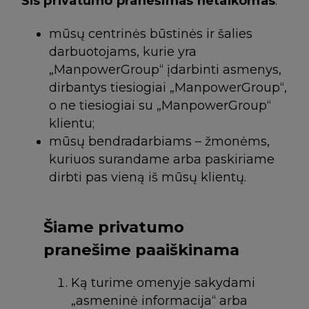
Šis privatumo pranešimas netaikomas
:
mūsų centrinės būstinės ir šalies
darbuotojams, kurie yra
„ManpowerGroup“ įdarbinti asmenys,
dirbantys tiesiogiai „ManpowerGroup“,
o ne tiesiogiai su „ManpowerGroup“
klientu;
mūsų bendradarbiams – žmonėms,
kuriuos surandame arba paskiriame
dirbti pas vieną iš mūsų klientų.
Šiame privatumo
pranešime paaiškinama
Ką turime omenyje sakydami
„asmeninė informacija“ arba