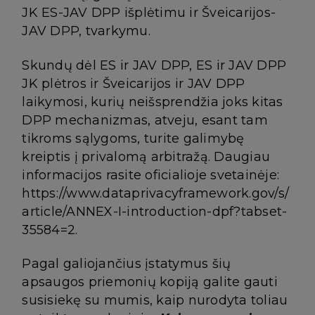
JK ES-JAV DPP išplėtimu ir Šveicarijos-
JAV DPP, tvarkymu.
Skundų dėl ES ir JAV DPP, ES ir JAV DPP
JK plėtros ir Šveicarijos ir JAV DPP
laikymosi, kurių neišsprendžia joks kitas
DPP mechanizmas, atveju, esant tam
tikroms sąlygoms, turite galimybę
kreiptis į privalomą arbitražą. Daugiau
informacijos rasite oficialioje svetainėje:
https://www.dataprivacyframework.gov/s/
article/ANNEX-I-introduction-dpf?tabset-
35584=2
.
Pagal galiojančius įstatymus šių
apsaugos priemonių kopiją galite gauti
susisiekę su mumis, kaip nurodyta toliau