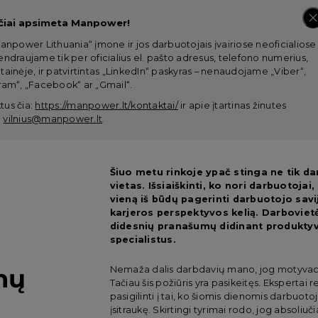
čiai apsimeta Manpower!
anpower Lithuania“ įmone ir jos darbuotojais įvairiose neoficialiose
ndraujame tik per oficialius el. pašto adresus, telefono numerius,
ainėje, ir patvirtintas „LinkedIn“ paskyras – nenaudojame „Viber“,
am“, „Facebook“ ar „Gmail“.
tus čia:
https://manpower.lt/kontaktai/
ir apie įtartinas žinutes
:
vilnius@manpower.lt
.
Šiuo metu rinkoje ypač stinga ne tik da
vietas. Išsiaiškinti, ko nori darbuotojai
vieną iš būdų pagerinti darbuotojo savi
karjeros perspektyvos kelią. Darbovietė
didesnių pranašumų didinant produktyvu
specialistus.
mų
Nemaža dalis darbdavių mano, jog motyvacij
Tačiau šis požiūris yra pasikeitęs. Ekspertai 
pasigilinti į tai, ko šiomis dienomis darbuotoja
įsitraukę. Skirtingi tyrimai rodo, jog absoli