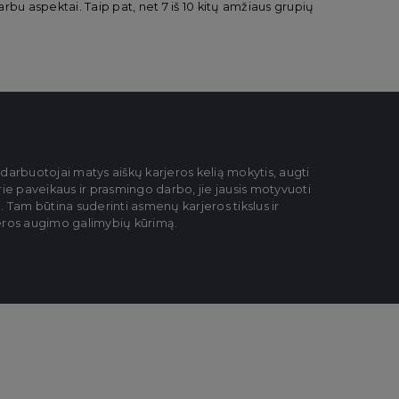
rbu aspektai. Taip pat, net 7 iš 10 kitų amžiaus grupių
 darbuotojai matys aiškų karjeros kelią mokytis, augti
prie paveikaus ir prasmingo darbo, jie jausis motyvuoti
kti. Tam būtina suderinti asmenų karjeros tikslus ir
jeros augimo galimybių kūrimą.