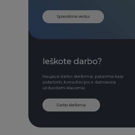
Sprendimai verslui
Ieškote darbo?
Naujausi darbo skelbimai, patarimai kaip
įsidarbinti, konsultacijos ir dažniausia
užduodami klausimai.
Darbo skelbimai