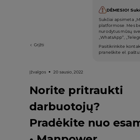
DĖMESIO! Suk
Sukčiai apsimeta „M
platformose. Mes be
nurodytus mūsų svet
„WhatsApp“, „Telegr
Grįžti
Pasitikrinkite kontak
praneškite el. paštu
Įžvalgos
20 sausio, 2022
Norite pritraukti
darbuotojų?
Pradėkite nuo esa
• Manpower