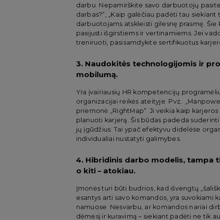
darbu. Nepamirškite savo darbuotojų pasitei
darbas?“, „Kaip galėčiau padėti tau siekiant 
darbuotojams atskleisti gilesnę prasmę. Šie
pasijusti išgirstiems ir vertinamiems. Jei va
treniruoti, pasisamdykite sertifikuotus karjer
3. Naudokitės technologijomis ir pro
mobilumą.
Yra įvairiausių HR kompetencijų programėlių,
organizacijai reikės ateityje. Pvz.: „Manpo
priemonė „
RightMap
“. Ji veikia kaip karjer
planuoti karjerą. Šis būdas padeda suderinti 
jų įgūdžius. Tai ypač efektyvu didelėse orga
individualiai nustatyti galimybes.
4. Hibridinis darbo modelis, tampa ti
o kiti – atokiau.
Įmonės turi būti budrios, kad išvengtų „šališ
esantys arti savo komandos, yra suvokiami ka
namuose. Nesvarbu, ar komandos nariai dirba 
dėmesį ir kuravimą – siekiant padėti ne tik a