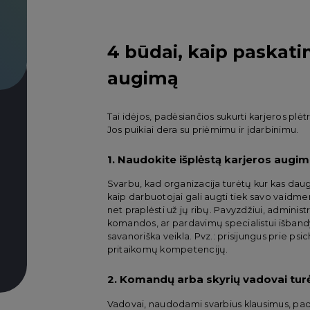
4 būdai, kaip paskati
augimą
Tai idėjos, padėsiančios sukurti karjeros plėtro
Jos puikiai dera su priėmimu ir įdarbinimu.
1. Naudokite išplėstą karjeros augi
Svarbu, kad organizacija turėtų kur kas dau
kaip darbuotojai gali augti tiek savo vaidmeny
net praplėsti už jų ribų. Pavyzdžiui, administ
komandos, ar pardavimų specialistui išbandyt
savanoriška veikla. Pvz.: prisijungus prie psi
pritaikomų kompetencijų.
2. Komandų arba skyrių vadovai turėt
Vadovai, naudodami svarbius klausimus, pade