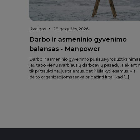
Įžvalgos
28 gegužės, 2026
Darbo ir asmeninio gyvenimo
balansas • Manpower
Darbo ir asmeninio gyvenimo pusiausvyros užtikrinima
jau tapo vienu svarbiausių darbdavių pažadų, siekiant 
tik pritraukti naujus talentus, bet ir išlaikyti esamus. Vis
dėlto organizacijoms tenka pripažinti ir tai, kad […]