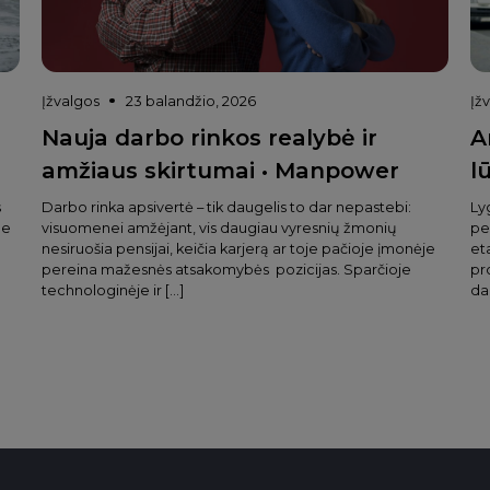
Įžvalgos
23 balandžio, 2026
Įž
Nauja darbo rinkos realybė ir
A
amžiaus skirtumai • Manpower
l
s
Darbo rinka apsivertė – tik daugelis to dar nepastebi:
Ly
ne
visuomenei amžėjant, vis daugiau vyresnių žmonių
pe
nesiruošia pensijai, keičia karjerą ar toje pačioje įmonėje
et
pereina mažesnės atsakomybės pozicijas. Sparčioje
pr
technologinėje ir […]
da