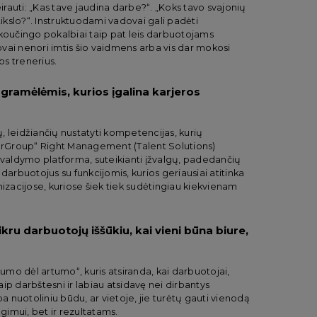
rauti: „Kas tave jaudina darbe?“. „Koks tavo svajonių
tikslo?“. Instruktuodami vadovai gali padėti
 koučingo pokalbiai taip pat leis darbuotojams
dovai nenori imtis šio vaidmens arba vis dar mokosi
os trenerius.
gramėlėmis, kurios įgalina karjeros
 leidžiančių nustatyti kompetencijas, kurių
werGroup“ Right Management (Talent Solutions)
os valdymo platforma, suteikianti įžvalgų, padedančių
darbuotojus su funkcijomis, kurios geriausiai atitinka
nizacijose, kuriose šiek tiek sudėtingiau kiekvienam
kru darbuotojų iššūkiu, kai vieni būna biure,
kumo dėl artumo“, kuris atsiranda, kai darbuotojai,
ip darbštesni ir labiau atsidavę nei dirbantys
nuotoliniu būdu, ar vietoje, jie turėtų gauti vienodą
ugimui, bet ir rezultatams.