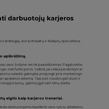
nti darbuotojų karjeros
s strategiją, kuri pritrauktų ir išlaikytų specialistus.
mo apibrėžimą.
giau savo žodyne nei tik paaukštinimas. Pagalvokite,
je, tiek funkcijomis. Galbūt jas reikia perskirstyti ar
ratoriui suteikti galimybę prisijungti prie marketingo
i apskaitos sistemą. Taip pat, naudos gali duoti ir
chologijos kursų, galima įgyti tam tikrų darbe
ų elgtis kaip karjeros treneriai.
da darbuotojams išsiaiškinti savo ryšį su atliekamu