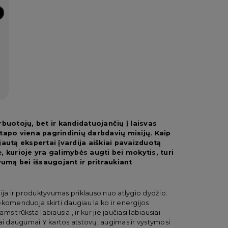
rbuotojų, bet ir kandidatuojančių į laisvas
, tapo viena pagrindinių darbdavių misijų. Kaip
jautą ekspertai įvardija aiškiai pavaizduotą
, kurioje yra galimybės augti bei mokytis, turi
mą bei išsaugojant ir pritraukiant
a ir produktyvumas priklauso nuo atlygio dydžio.
rekomenduoja skirti daugiau laiko ir energijos
ms trūksta labiausiai, ir kur jie jaučiasi labiausiai
učiai daugumai Y kartos atstovų, augimas ir vystymosi