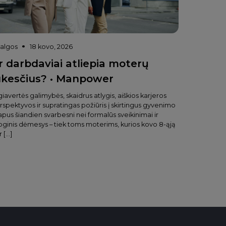
valgos
18 kovo, 2026
r darbdaviai atliepia moterų
ūkesčius? • Manpower
giavertės galimybės, skaidrus atlygis, aiškios karjeros
rspektyvos ir supratingas požiūris į skirtingus gyvenimo
apus šiandien svarbesni nei formalūs sveikinimai ir
oginis dėmesys – tiek toms moterims, kurios kovo 8-ąją
r […]