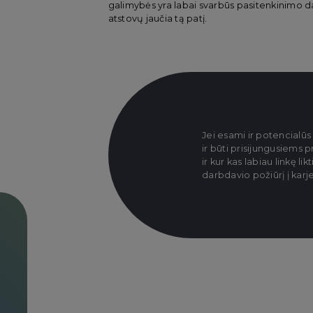
galimybės yra labai svarbūs pasitenkinimo da
atstovų jaučia tą patį.
Jei esami ir potencialūs
ir būti prisijungusiems 
ir kur kas labiau linkę li
darbdavio požiūrį į kar