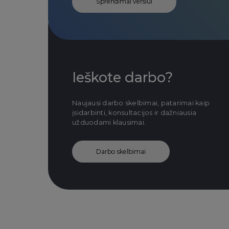
Sprendimai verslui
Ieškote darbo?
Naujausi darbo skelbimai, patarimai kaip
įsidarbinti, konsultacijos ir dažniausia
užduodami klausimai.
Darbo skelbimai