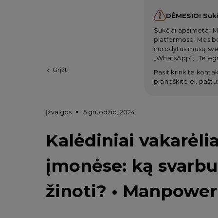
DĖMESIO! Suk
Sukčiai apsimeta „M
platformose. Mes be
nurodytus mūsų svet
„WhatsApp“, „Telegr
Grįžti
Pasitikrinkite kontak
praneškite el. paštu
Įžvalgos
5 gruodžio, 2024
Kalėdiniai vakarėlia
įmonėse: ką svarb
žinoti? • Manpower