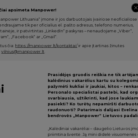
čiai apsimeta Manpower!
anpower Lithuania“ įmone ir jos darbuotojais įvairiose neoficialiose
ndraujame tik per oficialius el. pašto adresus, telefono numerius,
ainėje, ir patvirtintas „LinkedIn“ paskyras – nenaudojame „Viber“,
am“, „Facebook“ ar „Gmail“.
tus čia:
https://manpower.lt/kontaktai/
ir apie įtartinas žinutes
:
vilnius@manpower.lt
.
Prasidėjęs gruodis reiškia ne tik artėj
kalėdinius vakarėlius kartu su kolego
i
pažymėti kukliai ir jaukiai, kitos – renk
Personalo specialistai pastebi, kad or
svarbiausia, užtikrinti, kad jose laukiami
u
pasiekti? Ko turėtų nepamiršti darbuoto
raudonuoti? Patarimais dalijasi Evelin
bendrovės „Manpower“ Lietuvos padalin
„Kalėdiniai vakarėliai – daugelio Lietuvos įmo
priimtina šventė. Ją mini didelė visuomenės 