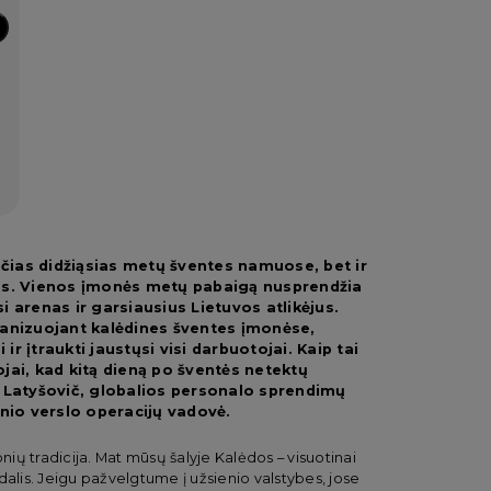
ančias didžiąsias metų šventes namuose, bet ir
mis. Vienos įmonės metų pabaigą nusprendžia
asi arenas ir garsiausius Lietuvos atlikėjus.
ganizuojant kalėdines šventes įmonėse,
 ir įtraukti jaustųsi visi darbuotojai. Kaip tai
jai, kad kitą dieną po šventės netektų
a Latyšovič, globalios personalo sprendimų
io verslo operacijų vadovė.
nių tradicija. Mat mūsų šalyje Kalėdos – visuotinai
dalis. Jeigu pažvelgtume į užsienio valstybes, jose