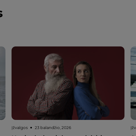
s
Įžvalgos
23 balandžio, 2026
Įž