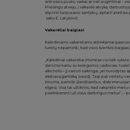
antrosios pusės, vaikai ar net augintiniai – vi
Priešingu atveju, į vakarėlį atvykę darbuotoj
stiprinti tarpusavio santykių, aptarti ateities
sako E. Latyšovič.
Vakarėliai baigiasi
Kalėdiniams vakarėliams atitinkamai pasiruošti
turėtų nepamiršti, kad visos šventės baigiasi,
„Kalėdiniai vakarėliai įmonėse vis tiek vyksta
darome kartu su kolegomis, vadovais, todėl sv
alkoholis – jį vartoti saikingai, jei nurodytas
ekstravagantišką įvaizdį. Taip pat vertėtų ve
žinoma, pamišti įžeidžiančius, diskriminuoj
elgesį. Visa tai užtikrins, kad vakarėlio metu v
pasilinksminti už visus darbingus metus“, – pa