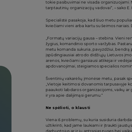
tokie pasibuvimai ne visada organizuojami. N
tarptautinių organizacijų vadovai“, – sako E. 
Specialistė pasakoja, kad šiuo metu populiari
kviečiami vieni arba kartu su šeimos nariais.
„Formatų variacijų gausa – stebina. Vieni renk
žygius, komandinio sporto varžybas. Pastaruo
metu komanda sukuria, pavyzdžiui, bendrą pa
įspūdingiausiai atrodo didžiųjų Lietuvos įmo
arenos, kviečiami garsiausi atlikėjai ir ved
apdovanojimai, steigiamos specialios nominac
Šventinių vakarėlių įmonėse metu, pasak spec
„Vietoje keitimosi dovanomis tarpusavyje k
paaukoti labdaros organizacijoms, vaikų ar 
ir yra apie dalijimąsi gerumu.“
Ne spėlioti, o klausti
Viena iš problemų, su kuria susiduria darbdav
užtikrinti, kad jame laukiami ir įtraukti jaustų
darbuotojus ar ir jų antrąsias puses bei vaik