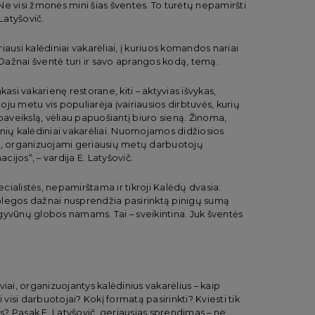
e visi žmonės mini šias šventes. To turėtų nepamiršti
Latyšovič.
ausi kalėdiniai vakarėliai, į kuriuos komandos nariai
 Dažnai šventė turi ir savo aprangos kodą, temą.
asi vakarienę restorane, kiti – aktyvias išvykas,
ju metu vis populiarėja įvairiausios dirbtuvės, kurių
veikslą, vėliau papuošiantį biuro sieną. Žinoma,
nių kalėdiniai vakarėliai. Nuomojamos didžiosios
ėjai, organizuojami geriausių metų darbuotojų
ijos“, – vardija E. Latyšovič.
ialistės, nepamirštama ir tikroji Kalėdų dvasia:
olegos dažnai nusprendžia pasirinktą pinigų sumą
gyvūnų globos namams. Tai – sveikintina. Juk šventės
iai, organizuojantys kalėdinius vakarėlius – kaip
si visi darbuotojai? Kokį formatą pasirinkti? Kviesti tik
us? Pasak E. Latyšovič, geriausias sprendimas – ne