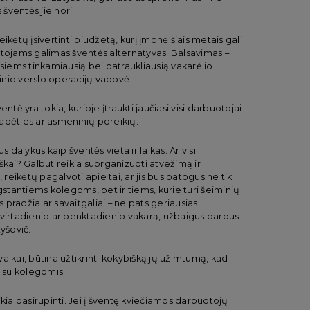
 šventės jie nori.
reikėtų įsivertinti biudžetą, kurį įmonė šiais metais gali
buotojams galimas šventės alternatyvas. Balsavimas –
 visiems tinkamiausią bei patraukliausią vakarėlio
nio verslo operacijų vadovė.
tė yra tokia, kurioje įtraukti jaučiasi visi darbuotojai
adėties ar asmeninių poreikių.
 dalykus kaip šventės vieta ir laikas. Ar visi
škai? Galbūt reikia suorganizuoti atvežimą ir
 reikėtų pagalvoti apie tai, ar jis bus patogus ne tik
gstantiems kolegoms, bet ir tiems, kurie turi šeiminių
s pradžia ar savaitgaliai – ne pats geriausias
tvirtadienio ar penktadienio vakarą, užbaigus darbus
tyšovič.
 vaikai, būtina užtikrinti kokybišką jų užimtumą, kad
 su kolegomis.
eikia pasirūpinti. Jei į šventę kviečiamos darbuotojų