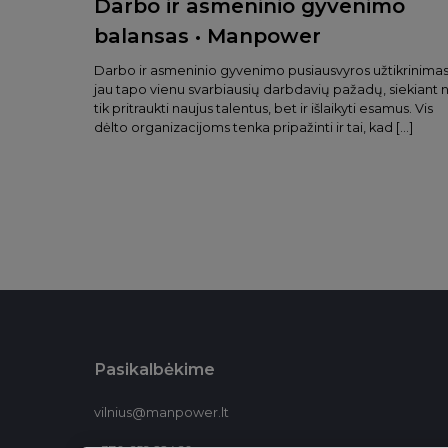
Darbo ir asmeninio gyvenimo
balansas • Manpower
Darbo ir asmeninio gyvenimo pusiausvyros užtikrinima
jau tapo vienu svarbiausių darbdavių pažadų, siekiant 
tik pritraukti naujus talentus, bet ir išlaikyti esamus. Vis
dėlto organizacijoms tenka pripažinti ir tai, kad […]
Pasikalbėkime
vilnius@manpower.lt