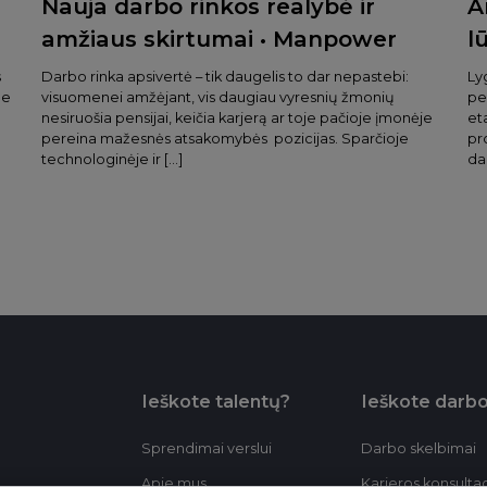
Nauja darbo rinkos realybė ir
A
amžiaus skirtumai • Manpower
l
s
Darbo rinka apsivertė – tik daugelis to dar nepastebi:
Ly
ne
visuomenei amžėjant, vis daugiau vyresnių žmonių
pe
nesiruošia pensijai, keičia karjerą ar toje pačioje įmonėje
et
pereina mažesnės atsakomybės pozicijas. Sparčioje
pr
technologinėje ir […]
da
Ieškote talentų?
Ieškote darb
Sprendimai verslui
Darbo skelbimai
Apie mus
Karjeros konsultac