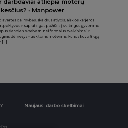
r darbdaviai atliepia moterų
ūkesčius? • Manpower
giavertės galimybės, skaidrus atlygis, aiškios karjeros
rspektyvos ir supratingas požiūris į skirtingus gyvenimo
apus šiandien svarbesni nei formalūs sveikinimai ir
oginis dėmesys – tiek toms moterims, kurios kovo 8-ąją
r […]
o?
Naujausi darbo skelbimai
ijos