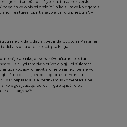
siems jiems turi būti pasiūlytos atitinkamos veiklos.
ai negalės kokybiškai praleisti laiko su savo kolegomis,
 planų, nes turės rūpintis savo artimųjų priežiūra“, –
 turi ne tik darbdaviai, bet ir darbuotojai. Pastarieji
 todėl atsipalaiduoti reikėtų saikingai.
 darbinėje aplinkoje. Nors ir švenčiame, bet tai
arbu išlaikyti tam tikrą etiketo lygį. Jei siūlomas
 aprangos kodas – jo laikytis, o ne pasirinkti pernelyg
ngti aštrių diskusijų nepatogiomis temomis ir,
ančius ar paprasčiausiai netinkamus komentarus bei
isi kolegos jaustųsi puikiai ir galėtų iš širdies
taria E. Latyšovič.