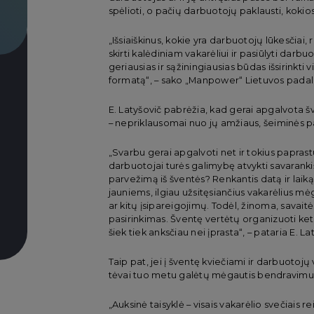
spėlioti, o pačių darbuotojų paklausti, kokios
„Išsiaiškinus, kokie yra darbuotojų lūkesčiai, 
skirti kalėdiniam vakarėliui ir pasiūlyti dar
geriausias ir sąžiningiausias būdas išsirinkti
formatą“, – sako „Manpower“ Lietuvos padali
E. Latyšovič pabrėžia, kad gerai apgalvota šven
– nepriklausomai nuo jų amžiaus, šeiminės p
„Svarbu gerai apgalvoti net ir tokius paprastus
darbuotojai turės galimybę atvykti savaranki
parvežimą iš šventės? Renkantis datą ir laiką,
jauniems, ilgiau užsitęsiančius vakarėlius mė
ar kitų įsipareigojimų. Todėl, žinoma, savaitė
pasirinkimas. Šventę vertėtų organizuoti ke
šiek tiek anksčiau nei įprasta“, – pataria E. La
Taip pat, jei į šventę kviečiami ir darbuotojų
tėvai tuo metu galėtų mėgautis bendravimu
„Auksinė taisyklė – visais vakarėlio svečiais r