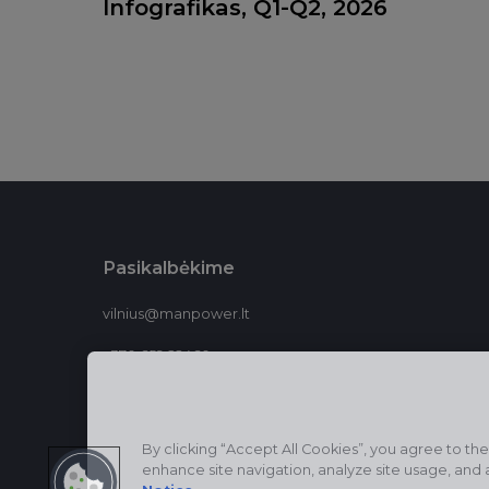
Infografikas, Q1-Q2, 2026
Pasikalbėkime
vilnius@manpower.lt
+370 659 22460
By clicking “Accept All Cookies”, you agree to the
enhance site navigation, analyze site usage, and a