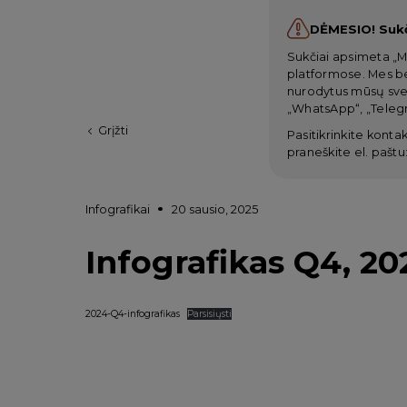
DĖMESIO! Suk
Sukčiai apsimeta „M
platformose. Mes be
nurodytus mūsų svet
„WhatsApp“, „Telegr
Grįžti
Pasitikrinkite kontak
praneškite el. paštu
Infografikai
20 sausio, 2025
Infografikas Q4, 20
2024-Q4-infografikas
Parsisiųsti