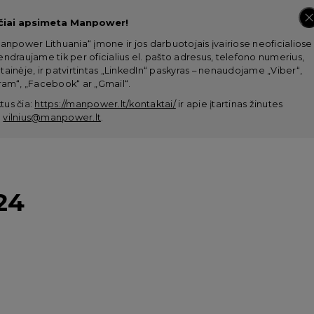
čiai apsimeta Manpower!
anpower Lithuania“ įmone ir jos darbuotojais įvairiose neoficialiose
ndraujame tik per oficialius el. pašto adresus, telefono numerius,
ainėje, ir patvirtintas „LinkedIn“ paskyras – nenaudojame „Viber“,
am“, „Facebook“ ar „Gmail“.
tus čia:
https://manpower.lt/kontaktai/
ir apie įtartinas žinutes
:
vilnius@manpower.lt
.
24