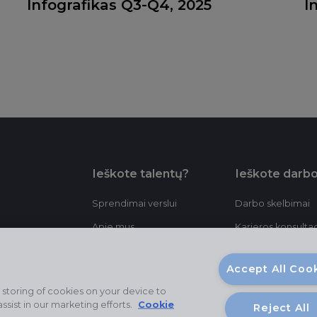
Infografikas Q3-Q4, 2025
I
Ieškote talentų?
Ieškote darb
Sprendimai verslui
Darbo skelbimai
Apie mus
Karjeros konsultac
Sėkmės istorijos
Patarimai
Accept All Coo
Įžvalgos
 storing of cookies on your device to
Kontaktai
ssist in our marketing efforts.
Cookie
Reject All