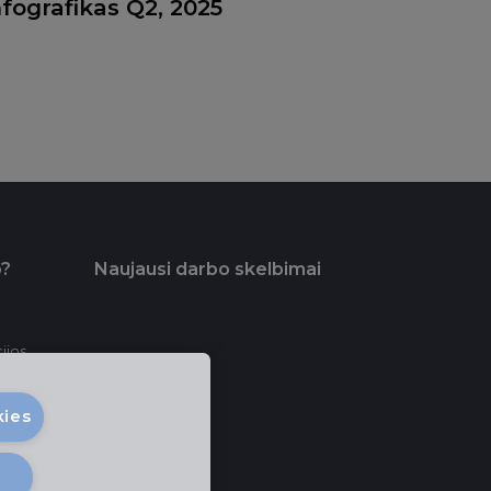
nfografikas Q2, 2025
o?
Naujausi darbo skelbimai
ijos
kies