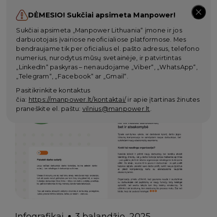
DĖMESIO! Sukčiai apsimeta Manpower!
Sukčiai apsimeta „Manpower Lithuania“ įmone ir jos
darbuotojais įvairiose neoficialiose platformose. Mes
bendraujame tik per oficialius el. pašto adresus, telefono
numerius, nurodytus mūsų svetainėje, ir patvirtintas
Grįžti
„LinkedIn“ paskyras – nenaudojame „Viber“, „WhatsApp“,
„Telegram“, „Facebook“ ar „Gmail“.
Pasitikrinkite kontaktus
čia:
https://manpower.lt/kontaktai/
ir apie įtartinas žinutes
praneškite el. paštu:
vilnius@manpower.lt
.
Infografikai
3 balandžio, 2025