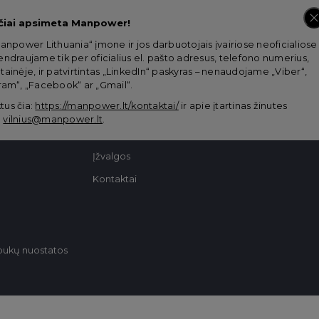
čiai apsimeta Manpower!
anpower Lithuania“ įmone ir jos darbuotojais įvairiose neoficialiose
Ieškote talentų?
Ieškote darb
ndraujame tik per oficialius el. pašto adresus, telefono numerius,
ainėje, ir patvirtintas „LinkedIn“ paskyras – nenaudojame „Viber“,
am“, „Facebook“ ar „Gmail“.
Sprendimai verslui
Darbo skelbimai
tus čia:
https://manpower.lt/kontaktai/
ir apie įtartinas žinutes
Apie mus
Karjeros konsultac
:
vilnius@manpower.lt
.
Sėkmės istorijos
Patarimai
Įžvalgos
Kontaktai
pukų nuostatos