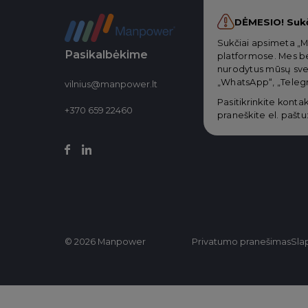
DĖMESIO! Suk
Sukčiai apsimeta „M
Pasikalbėkime
platformose. Mes be
nurodytus mūsų svet
„WhatsApp“, „Telegr
vilnius@manpower.lt
Pasitikrinkite kontak
+370 659 22460
praneškite el. paštu
© 2026 Manpower
Privatumo pranešimas
Sla