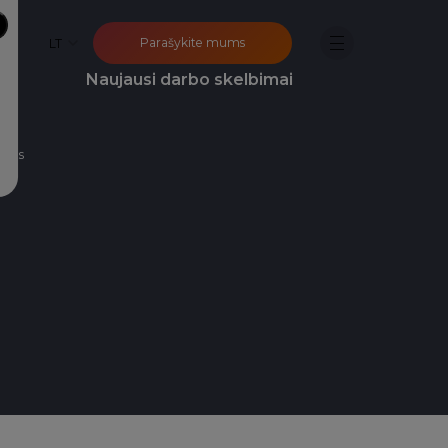
Parašykite mums
LT
o?
Naujausi darbo skelbimai
ijos